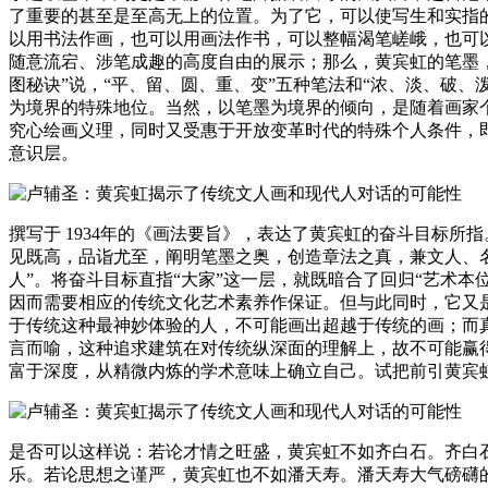
了重要的甚至是至高无上的位置。为了它，可以使写生和实指
以用书法作画，也可以用画法作书，可以整幅渴笔嵯峨，也可以
随意流宕、涉笔成趣的高度自由的展示；那么，黄宾虹的笔墨，
图秘诀”说，“平、留、圆、重、变”五种笔法和“浓、淡、破
为境界的特殊地位。当然，以笔墨为境界的倾向，是随着画家
究心绘画义理，同时又受惠于开放变革时代的特殊个人条件，
意识层。
撰写于 1934年的《画法要旨》，表达了黄宾虹的奋斗目标所
见既高，品诣尤至，阐明笔墨之奥，创造章法之真，兼文人、
人”。将奋斗目标直指“大家”这一层，就既暗合了回归“艺术
因而需要相应的传统文化艺术素养作保证。但与此同时，它又
于传统这种最神妙体验的人，不可能画出超越于传统的画；而
言而喻，这种追求建筑在对传统纵深面的理解上，故不可能赢
富于深度，从精微内炼的学术意味上确立自己。试把前引黄宾虹
是否可以这样说：若论才情之旺盛，黄宾虹不如齐白石。齐白
乐。若论思想之谨严，黄宾虹也不如潘天寿。潘天寿大气磅礴