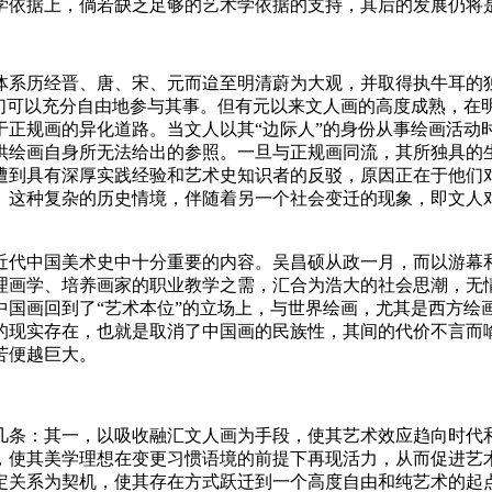
学依据上，倘若缺乏足够的艺术学依据的支持，其后的发展仍将
体系历经晋、唐、宋、元而迨至明清蔚为大观，并取得执牛耳的
人们可以充分自由地参与其事。但有元以来文人画的高度成熟，在
于正规画的异化道路。当文人以其“边际人”的身份从事绘画活动
供绘画自身所无法给出的参照。一旦与正规画同流，其所独具的
遭到具有深厚实践经验和艺术史知识者的反驳，原因正在于他们
。这种复杂的历史情境，伴随着另一个社会变迁的现象，即文人
近代中国美术史中十分重要的内容。吴昌硕从政一月，而以游幕
理画学、培养画家的职业教学之需，汇合为浩大的社会思潮，无
中国画回到了“艺术本位”的立场上，与世界绘画，尤其是西方绘
的现实存在，也就是取消了中国画的民族性，其间的代价不言而
苦便越巨大。
几条：其一，以吸收融汇文人画为手段，使其艺术效应趋向时代
，使其美学理想在变更习惯语境的前提下再现活力，从而促进艺
定关系为契机，使其存在方式跃迁到一个高度自由和纯艺术的起