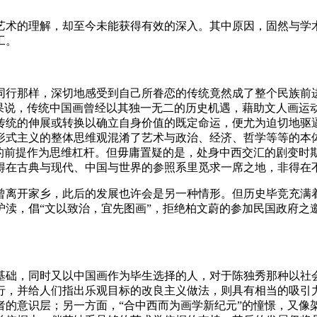
艺术的理解，却至今未能获得有效的深入。其中原因，固然与学
工。
同行那样，深切地感受到自己所眷恋的传统竟然成了整个民族前进
如果说，传统中国画曾经以其独一无二的历史机遇，藉助文人画运
传统的伸展或转换以确立自身价值的既定命运，便尤为迫切地驱逼
形式主义的整体思维观混淆了艺术与政治、经济、哲学等等的本体
验的前提作为思维杠杆。但毋庸置疑的是，处身中西交汇的剧变时
得在古典与现代、中国与世界的参照系里觅求一席之地，非得在
曾离开家乡，此后的发展也许会是另一种情形。但历史毕竞充满
沪渎，倡“文以致治，宜先图画”，拒绝柏文蔚的参加民国政府之
基础，同时又以中国画作为毕生选择的人，对于陈独秀那种以社
行，并给人们指出乐观目标的改良主义做法，则具有相当的吸引力
者的意识层；另一方面，“合中西而为画学新纪元”的憧憬，又像