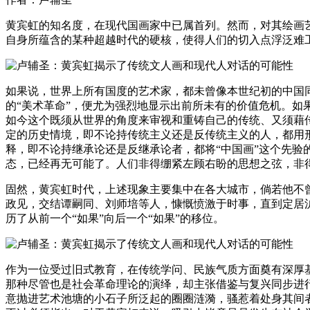
黄宾虹的知名度，在现代国画家中已属首列。然而，对其绘画
自身所蕴含的某种超越时代的硬核，使得人们的切入点浮泛难
如果说，世界上所有国度的艺术家，都未曾像本世纪初的中国
的“美术革命”，便尤为强烈地显示出前所未有的价值危机。
如今这个既须从世界的角度来审视和重铸自己的传统、又须藉
定的历史情境，即不论持传统主义还是反传统主义的人，都用
释，即不论持继承论还是反继承论者，都将“中国画”这个先
态，已经再无可能了。人们非得绷紧左顾右盼的思想之弦，非
固然，黄宾虹时代，上述现象主要集中在各大城市，倘若他不
政见，交结谭嗣同、刘师培等人，慷慨愤激于时事，直到定居
历了从前一个“如果”向后一个“如果”的移位。
作为一位受过旧式教育，在传统学问、民族气质方面奠有深厚
那种尽管也是社会革命理论的演绎，却主张借鉴与复兴同步进
意抛进艺术池塘的小石子所泛起的圈圈涟漪，骚惹着处身其间