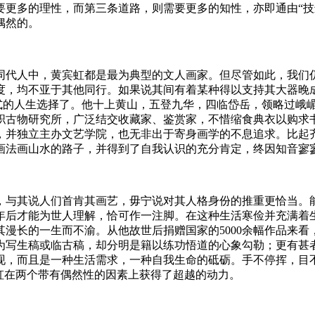
多的理性，而第三条道路，则需要更多的知性，亦即通由“技进乎
偶然的。
同代人中，黄宾虹都是最为典型的文人画家。但尽管如此，我们
度，均不亚于其他同行。如果说其间有着某种得以支持其大器晚
”式的人生选择了。他十上黄山，五登九华，四临岱岳，领略过峨
职古物研究所，广泛结交收藏家、鉴赏家，不惜缩食典衣以购求
，并独立主办文艺学院，也无非出于寄身画学的不息追求。比起
画法画山水的路子，并得到了自我认识的充分肯定，终因知音寥
，与其说人们首肯其画艺，毋宁说对其人格身份的推重更恰当。
0年后才能为世人理解，恰可作一注脚。在这种生活寒俭并充满着生
漫长的一生而不渝。从他故世后捐赠国家的5000余幅作品来看
为写生稿或临古稿，却分明是籍以练功悟道的心象勾勒；更有甚
现，而且是一种生活需求，一种自我生命的砥砺。手不停挥，目
虹在两个带有偶然性的因素上获得了超越的动力。