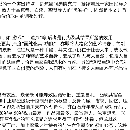
派的一个突出特点，是笔墨间感情充沛，凝结着源于家国民族之
致力于高克恭、石溪、龚贤等人的“黑宾虹”，固然是本文开首
的价值取向的调整过程。
如“游戏”、“遣兴”等;后者是行为及其结果所起的效用，
更其“态度”而纯化其“功能”，亦即将人格化的艺术情趣，简削
的观照，往往只是一种手段，其关注点仍在于社会人事，或以气
物，而变成了纯粹的艺术自身，变成了对人与大自然，包括人自
的题画诗，恰是画家自我追求的写照。另如“道咸画道中兴”这
避免了玉石俱焚的危险，人们有可能在坚持文人画高雅艺术品位
神奇效应。衰老既可能导致因循守旧、重复自我，凸现其宿命
和中止那些汲汲于控制外部的欲望，反身而诚，省视、回忆、咀
有可能发挥出前所未有的创造性。齐白石衰年变法的成功作品，
8岁至 90岁视力最差，作品却最多、最富魅力。浓重黝黑、兴
厚华滋”的艺术境界之追求觅得了“顿悟”途径，但成就这
奔突而出。加上髦耄之年特有的与生命争朝夕的紧迫心态，这种