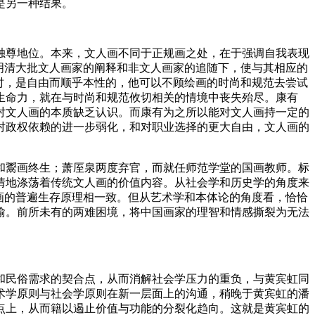
是另一种结果。
独尊地位。本来，文人画不同于正规画之处，在于强调自我表现
明清大批文人画家的阐释和非文人画家的追随下，使与其相应的
时，是自由而顺乎本性的，他可以不顾绘画的时尚和规范去尝试
生命力，就在与时尚和规范攸切相关的情境中丧失殆尽。康有
对文人画的本质缺乏认识。而康有为之所以能对文人画持一定的
对政权依赖的进一步弱化，和对职业选择的更大自由，文人画的
和鬻画终生；萧厔泉两度弃官，而就任师范学堂的国画教师。标
情地涤荡着传统文人画的价值内容。从社会学和历史学的角度来
画的普遍生存原理相一致。但从艺术学和本体论的角度看，恰恰
喻。前所未有的两难困境，将中国画家的理智和情感撕裂为无法
和民俗需求的契合点，从而消解社会学压力的重负，与黄宾虹同
术学原则与社会学原则在新一层面上的沟通，稍晚于黄宾虹的潘
点上，从而籍以遏止价值与功能的分裂化趋向。这就是黄宾虹的