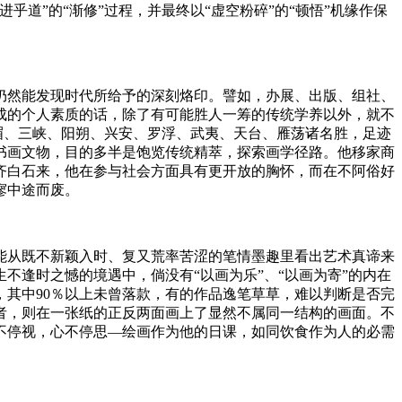
道”的“渐修”过程，并最终以“虚空粉碎”的“顿悟”机缘作保
仍然能发现时代所给予的深刻烙印。譬如，办展、出版、组社、
成的个人素质的话，除了有可能胜人一筹的传统学养以外，就不
嵋、三峡、阳朔、兴安、罗浮、武夷、天台、雁荡诸名胜，足迹
书画文物，目的多半是饱览传统精萃，探索画学径路。他移家商
齐白石来，他在参与社会方面具有更开放的胸怀，而在不阿俗好
寥中途而废。
能从既不新颖入时、复又荒率苦涩的笔情墨趣里看出艺术真谛来
不逢时之憾的境遇中，倘没有“以画为乐”、“以画为寄”的内在
，其中90％以上未曾落款，有的作品逸笔草草，难以判断是否完
者，则在一张纸的正反两面画上了显然不属同一结构的画面。不
不停视，心不停思—绘画作为他的日课，如同饮食作为人的必需