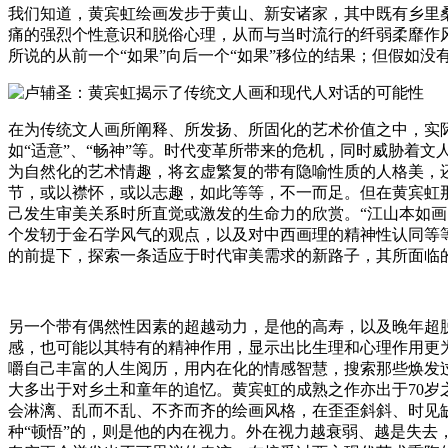
我们知道，黄宾虹绘画发步于黄山、新安诸家，其中既有乡里
痛的强烈个性意识和脱俗心理，从而与当时流行的纤弱柔靡作风
所说的从前一个“如果”向后一个“如果”移位的结果；但假如
在为传统文人画所阐释、所发扬、所固化的艺术价值之中，实际上
如“适意”、“畅神”等。时代变革所带来的危机，同时威胁着文
为自然化的艺术情趣，将玄虚繁复的带有隐喻性质的人格美，
节，或以襟怀，或以志趣，如此等等，不一而足。但在黄宾虹
己发生审美关系时所直觉或激发的生命力的欣赏。“江山本如画
个发轫于金石学风气的观点，以及对中西画理的精神性认同等
的前提下，探索一条适应于时代审美需求的新路子，其所面临
另一个带有偶然性因素的超越动力，是他的高寿，以及晚年超
感，也可能以其特有的精神作用，显示出比生理和心理作用更
嚼自己丰富的人生阅历，用内在化的情感智慧，搜索那些焕发
大多出于对乡土和童年的追忆。黄宾虹的成熟之作亦出于70岁之
会淋漓、乱而不乱、不齐而齐的绘画风格，在歪歪斜斜、时见缺
种“顿悟”的，则是他的内在视力。外在视力越衰弱、越是失