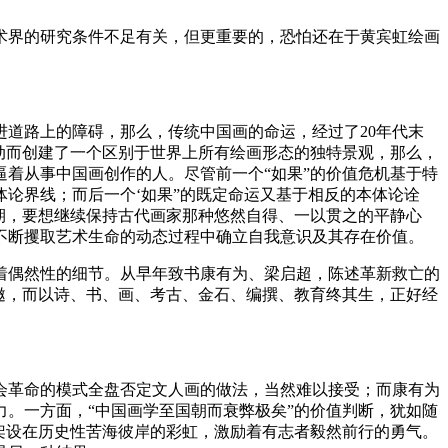
术界的研究条件不足有关，但更重要的，恐怕还在于黄宾虹绘画
道路上的障碍，那么，传统中国画的命运，经过了20年代末
动而创建了一个区别于世界上所有绘画形态的独特景观，那么，
着从事中国画创作的人。尽管前一个“如果”的价值危机基于特
论界线；而后一个‘如果”的既定命运又基于相反的本体论诠
期，要想继续保持古代画家那种悠然自得、一以贯之的平静心
不断攫取艺术生命的动态过程中确立自我意识及其存在价值。
着偶然性的细节。从早年致书康有为、梁启超，陈述革新救亡的
邀，而以诗、书、画、考古、金石、编撰、教育终其生，正好经
会革命的模式全盘否定文人画的做法，当然难以接受；而康有为
。一方面，“中国画学至国朝而衰弊极矣”的价值判断，犹如随
架设在历史性苦海彼岸的彩虹，激励着有志者毅然前行的勇气。