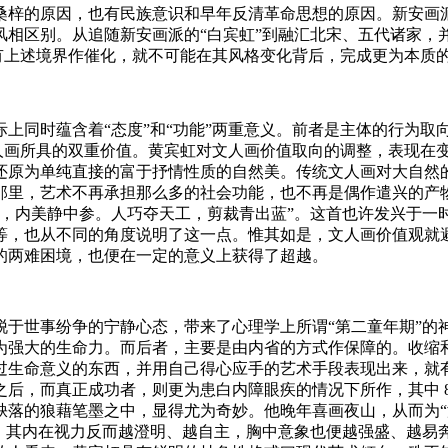
桑梓的原因，也有民族意识和早年反清革命思想的原因。新安画
相区别。从追随新安画派的“白宾虹”到融汇北宋、五代诸家，并
没有上述境界作催化，就不可能在其风格变化背后，完成更为本质
同时蕴含着“态度”和“功能”两重意义。前者是主体的行为取向，
人画所具的双重价值。黄宾虹对文人画价值取向的调整，表现在变
还原为单纯直接的富于抒情性质的自然美。传统文人画对大自然
那里，艺术不再承担那么多的社会功能，也不再是偶作遣兴的产
，内美静中参。人巧夺天工，剪裁青出蓝”。这首也许发兴于一时
等，也从不同的角度说明了这一点。惟其如是，文人画价值观就
的两难困境，也便在一定的意义上获得了超越。
脱于世事纷争的宁静心态，带来了心理学上所谓“第二童年期”的
为强大的生命力。而后者，主要是由内省的方式作保障的。收缩
过生命意义的东西，并用自己得心应手的艺术手段表现出来，就
后，而真正成功者，则更为患白内障眼疾的情况下所作，其中 8
落的狼藉笔墨之中，显得尤为奇妙。他晚年喜画夜山，从而为“浑
去，其内在视力反而越澄明、越自主，胸中意象也便越强盛、越易