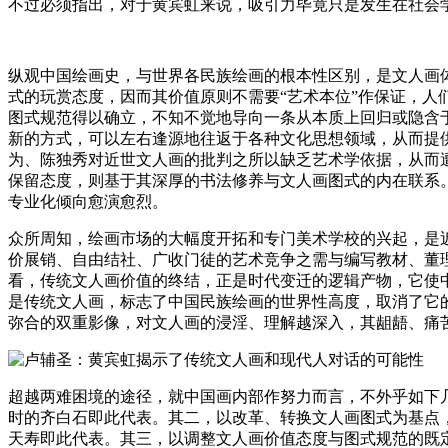
不过必须指出，对于黄宾虹来说，吸引力毕竟只是发生在社会
纵观中国绘画史，与世界各民族绘画的根本性区别，是文人画
式的玩赏态度，因而其价值原则不需要“艺术本位”作保证，
图式规范得以确立，不知不觉地导向一条从本质上回归或隐含
新的方式，可以左右逢源地往返于各种文化思想领域，从而提
为、陈独秀对近世文人画的批判之所以缺乏艺术学依据，从而
保留态度，则基于其深厚的书法修养与文人画图式的内在联系
专业化倾向愈演愈烈。
众所周知，绘画市场的大幅度开拓和专门美术学校的兴起，是
价展销、自由结社、广收门徒的艺术竞争之需与编写教材、董
看，传统文人画价值的终结，正是时代变迁的逻辑产物，它使
是传统文人画，标志了中国民族绘画的世界性高度，取消了它
弥合的双重影像，对文人画的浸淫、理解越深入，其龃龉、痛
超越两难困境的途径，就中国画内部作努力而言，不外乎如下
时的齐白石即此代表。其二，以改革、转换文人画图式为基点
天寿即此代表。其三，以调整文人画价值态度与图式规范的既