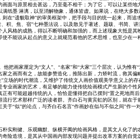
的画面与原景相去甚远，乃至毫不相干；为了它，可以让某些地
满纸墨 淋漓，以至消解物象，通体皆虚。如果说，在绝大多数
则在“遗貌取神”的审美框架中，把手段与目的统一起来，而追求一
、泼、积、焦、宿”七种墨法说，以及散见于著述、题跋、书简、
个人风格的成熟，得以不断明确和加强的，而上述现象大抵是其
即使不能说从起点的意义上就规范着他的艺术思维，也至少在一
指。他把画家厘定为“文人”、“名家”和“大家”三个层次，认为惟
名家之画而有之，故能参赞造化，推陈出新，力矫时流，救其偏
本位”立场的时代潮流，又维护了传统文人画价值观美学意义上的
是专业画家的艺术，有足够的能力使传统绘画模式产生新的个性
真正有可能超越传统的人，恰恰是懂得把自己摆到“置之死地而后
得流行艺术那样广泛的读者群。齐白石与黄宾虹的区别，就在于
关于“似”的论点，与齐白石名言“作画妙在似与不似之间”作一
石朴实刚健、乐观幽默、纵横开阖的绘画风格，是其文人化了的
的奇险造境，是其从中国画内部发现问题并提出改革方案的自觉