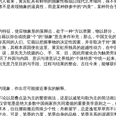
人看来，黄宾虹具有鲜明的抽象性格或曰现代艺术倾向，殊不知
。后者不是表现物象的逼真性，而是某种静参中的“内美”，某种符
思维的特征，使应物象形的落脚点，处于一种“方以类聚，物以群分
藉以弥合或统摄“个”的“抽象”意念来作补充；那么，中国文化的“
间的人们。它藉以把握事物的决定性因素，并非取决于对“属性”
主角，其根本原因便在这里。黄宾虹所独具的超越性动力，在中国
、误，原先无力统摄的心、手、耳、目，因此而被化合为触类旁
混灭了外因与内因、意识与潜意识之界线的“个体特质”中统一起来
与无意乃至目的与手段、过程与结果的整会。古往今来，能够获
的现象，作出尽可能接近事实的解释。
不论以层叠点染为主的繁密画法，还是以减笔勾勒为主的简洁画
。仅管笔墨是绝大多数中国画家所共同遵循的重要美学原则之一，
草木，往往挪前搬后而殊少个性；舟桥屋宇，总是逸笔草草而不计
半步。可是，笔墨的力度，笔墨自身的品格，笔墨关系的谐调完