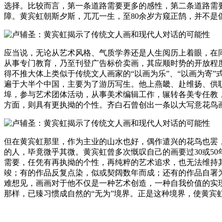
选择。比较而言，第一条道路需要更多的感性，第二条道路需要更
障。黄宾虹朝斯夕斯，兀兀一生，至80余岁方窥正鹄，并不是
应当说，无论从艺术风格、气质学养还是人生阅历上着眼，在
从事专门教育，乃至刊登广告标价卖画，其应顺时势的开放程
得不推大体上类似于传统文人画家的“以画为乐”、“以画为寄
遍于大半个中国，主要为了游历写生。他上燕畿、赴维扬、供
埠，参与艺术团体活动，从事美术编辑工作，辗转各美专任教
方面，则具有更执拗的个性。齐白石曾创出一条以大写意花鸟
但在黄宾虹那里，作为主业的山水也好，偶作遣兴的花鸟也罢
的人，毕竟微乎其微。黄宾虹曾多次慨叹自己的画要过30或5
需要，任凭有再执拗的个性，再纯粹的艺术追求，也无法维持其
竣；有的作品反复点染，似或契阔数年而成；还有的作品自署
难想见，画画对于他不仅是一种艺术创造，一种自我价值的实
那样，已臻习惯成自然的“无为”境界。正是这种境界，使黄宾