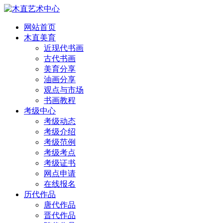
网站首页
木直美育
近现代书画
古代书画
美育分享
油画分享
观点与市场
书画教程
考级中心
考级动态
考级介绍
考级范例
考级考点
考级证书
网点申请
在线报名
历代作品
唐代作品
晋代作品