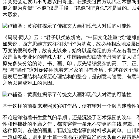
奔突更会迸发出不可思议的奇迹。在接受过西方现代艺术熏陶的
似之似为真似”“不似”仅是手段，“绝似”和“真似”才是目的
术形象。
《周易·同人》云：“君子以类族辨物。”中国文化注重“类”
如果说，西方思维方式往往以“个”为基点，故必须相应地发展出
万变的便利条件，故有史以来，始终以超稳定的方式左右着生存其
家是高度专业化的特殊人材，中国绘画却由染指丹青的文人唱
原先多头分治的诗、书、画、印，原先错综复杂的高、下、正
想”与“操作”这对始终困扰着艺术家的固有矛盾，也就在这个
是表层生理结构与深层心理结构的整合，是刻意与随意、有意
之所以易成难工的原因。
基于这样的前提来观照黄宾虹作品，便有望对一个颇具迷惑性
不论是洋溢着书生意气的早期，还是沉浸于艺术氛围的晚年；
性和稚拙处的平庸之作，都贯穿着一条永不变更的主线 笔墨
这种原则。在他的画里，藉以造境指事的材料极其简单。山川
于题跋签章，则更是千篇一律地占据着白净的天头而不越雷池