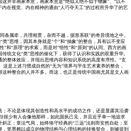
这并非画家本意，画家本意是“绝似又绝不似于物象”、“以不
合于内在视觉、内在精神的通由“人巧夺天工”的过程所升华了的艺
，同条属牵，共理相贯，杂而不越，据形系联”的奇异境地之中。
类”思维，因其本身就是“个”和“抽象”的整合，具有以不变应
和“原理”的求索，而是对“悟性”和“原则”的认同。西方的画
传统文化“类”思维的催化下，获得了认识和实践的双重升华。
通的整体效应，并现出思维内容和知识系统的高度有序性。“玄
。这是上述习惯成自然的“无为”境界与平生艺术素养的整合，
得这种整合的人并不多。而这，也正是传统中国画尤其是文人画
法；不论是体现其创造性和高水平的成功之作，还是显露其沿袭
但很少有人会像他那样，如此固执己见，并且近乎单一地追求
斜正；章法气局，始终恪守经典的“三远”法则而安然自处；至
整，笔墨赖以成立的物理结构与心理结构的转换契合，则被提到