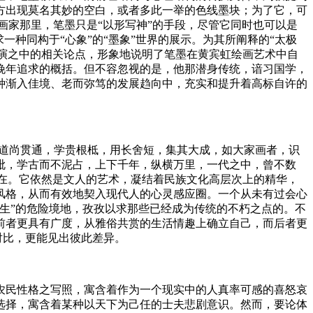
方出现莫名其妙的空白，或者多此一举的色线墨块；为了它，可
画家那里，笔墨只是“以形写神”的手段，尽管它同时也可以是
种同构于“心象”的“墨象”世界的展示。为其所阐释的“太极
讲演之中的相关论点，形象地说明了笔墨在黄宾虹绘画艺术中自
晚年追求的概括。但不容忽视的是，他那潜身传统，谙习国学，
种渐入佳境、老而弥笃的发展趋向中，充实和提升着高标自许的
有“道尚贯通，学贵根柢，用长舍短，集其大成，如大家画者，识
毗，学古而不泥占，上下千年，纵横万里，一代之中，曾不数
存在。它依然是文人的艺术，凝结着民族文化高层次上的精华，
风格，从而有效地契入现代人的心灵感应圈。一个从未有过会心
生”的危险境地，孜孜以求那些已经成为传统的不朽之点的。不
前者更具有广度，从雅俗共赏的生活情趣上确立自己，而后者更
对比，更能见出彼此差异。
农民性格之写照，寓含着作为一个现实中的人真率可感的喜怒哀
选择，寓含着某种以天下为己任的士夫悲剧意识。然而，要论体