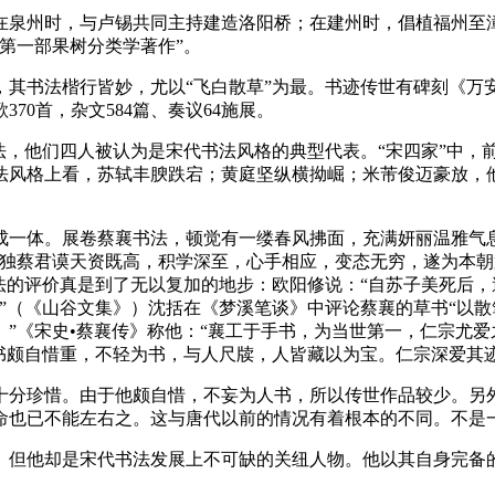
在泉州时，与卢锡共同主持建造洛阳桥；在建州时，倡植福州至漳
第一部果树分类学著作”。
，其书法楷行皆妙，尤以“飞白散草”为最。书迹传世有碑刻《万
0首，杂文584篇、奏议64施展。
法，他们四人被认为是宋代书法风格的典型代表。“宋四家”中，
法风格上看，苏轼丰腴跌宕；黄庭坚纵横拗崛；米芾俊迈豪放，
成一体。展卷蔡襄书法，顿觉有一缕春风拂面，充满妍丽温雅气
“独蔡君谟天资既高，积学深至，心手相应，变态无穷，遂为本
法的评价真是到了无以复加的地步：欧阳修说：“自苏子美死后，
”（《山谷文集》）沈括在《梦溪笔谈》中评论蔡襄的草书“以
”《宋史•蔡襄传》称他：“襄工于手书，为当世第一，仁宗尤爱
书颇自惜重，不轻为书，与人尺牍，人皆藏以为宝。仁宗深爱其
十分珍惜。由于他颇自惜，不妄为人书，所以传世作品较少。另
命也已不能左右之。这与唐代以前的情况有着根本的不同。不是
。但他却是宋代书法发展上不可缺的关纽人物。他以其自身完备