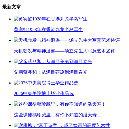
最新文章
黄宾虹1928年在香港九龙半岛写生
天机勃发与精神逍遥——汤立先生大写意艺术述评
父亲蒋兆和：从满目苍凉到满目春光
2026中央美院博士毕业作品选
这些课徒稿珍藏里，有你不知道的潘天寿！