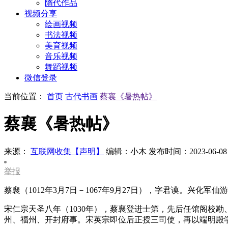
隋代作品
视频分享
绘画视频
书法视频
美育视频
音乐视频
舞蹈视频
微信登录
当前位置：
首页
古代书画
蔡襄《暑热帖》
蔡襄《暑热帖》
来源：
互联网收集【声明】
编辑：小木
发布时间：2023-06-08
举报
蔡襄（1012年3月7日－1067年9月27日），字君谟。
宋仁宗天圣八年（1030年），蔡襄登进士第，先后任馆阁校
州、福州、开封府事。宋英宗即位后正授三司使，再以端明殿学