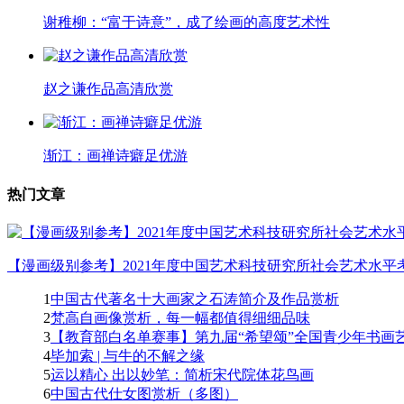
谢稚柳：“富于诗意”，成了绘画的高度艺术性
赵之谦作品高清欣赏
渐江：画禅诗癖足优游
热门文章
【漫画级别参考】2021年度中国艺术科技研究所社会艺术水平考
1
中国古代著名十大画家之石涛简介及作品赏析
2
梵高自画像赏析，每一幅都值得细细品味
3
【教育部白名单赛事】第九届“希望颂”全国青少年书画艺
4
毕加索 | 与牛的不解之缘
5
运以精心 出以妙笔：简析宋代院体花鸟画
6
中国古代仕女图赏析（多图）