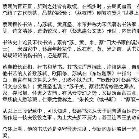
蔡襄为官正直，所到之处皆有政绩。在福州时，去民间蛊害；
总结了古代制茶、品茶的经验；《荔枝谱》则被称赞为“世界上
蔡襄擅长书法，与苏轼、黄庭坚、米芾并称为宋代著名书法家
等。诗文清妙，造诣较深，有《蔡忠惠公文集》传世，内集诗歌37
书法史上论及宋代书法，素有“苏、黄、米、蔡”四大书家的说
士）。宋四家中，蔡襄年龄辈份，应在苏、黄、米之前。从书
规规矩矩的楷书的，还是蔡襄。
蔡襄擅长正楷、行书和草书。其书法浑厚端庄，淳淡婉美，自
他书艺的人首数苏轼、欧阳修。苏轼在《东坡题跋》中指出：
白，自言有翔龙舞凤之势，识者不以为过。””欧阳修对蔡襄书
阳文忠公集》）黄庭坚也说：“苏子美、蔡君漠皆翰墨之豪杰。
家。存张旭、怀素之古韵，有风云变幻之势，又纵逸而富古意。
章残稿人悉珍藏，仁宗尤爱称之。”朱长文《续书断》：“蔡襄
从以上三段记载中，可以知道，蔡襄书法从天子到普通百姓都
看作是一技夫役役之事，为士大夫所不屑为，甚至连帝王的敕
总体上看，他的书法还是恪守晋唐法度，创新的意识略逊一筹
梁。