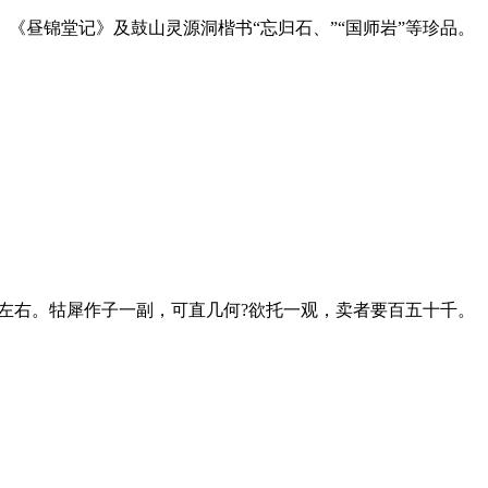
昼锦堂记》及鼓山灵源洞楷书“忘归石、”“国师岩”等珍品。
左右。牯犀作子一副，可直几何?欲托一观，卖者要百五十千。