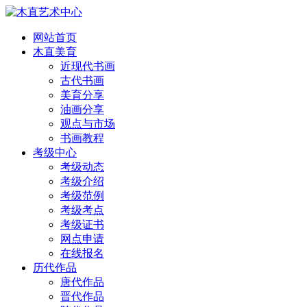
网站首页
木直美育
近现代书画
古代书画
美育分享
油画分享
观点与市场
书画教程
考级中心
考级动态
考级介绍
考级范例
考级考点
考级证书
网点申请
在线报名
历代作品
唐代作品
晋代作品