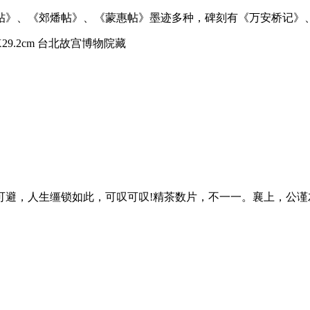
》、《郊燔帖》、《蒙惠帖》墨迹多种，碑刻有《万安桥记》、《
29.2cm 台北故宫博物院藏
可避，人生缰锁如此，可叹可叹!精茶数片，不一一。襄上，公谨