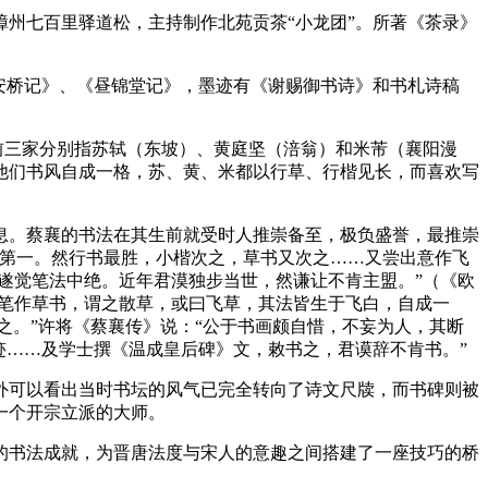
州七百里驿道松，主持制作北苑贡茶“小龙团”。所著《茶录》
安桥记》、《昼锦堂记》，墨迹有《谢赐御书诗》和书札诗稿
前三家分别指苏轼（东坡）、黄庭坚（涪翁）和米芾（襄阳漫
他们书风自成一格，苏、黄、米都以行草、行楷见长，而喜欢写
息。蔡襄的书法在其生前就受时人推崇备至，极负盛誉，最推崇
朝第一。然行书最胜，小楷次之，草书又次之……又尝出意作飞
遂觉笔法中绝。近年君漠独步当世，然谦让不肯主盟。”（《欧
散笔作草书，谓之散草，或曰飞草，其法皆生于飞白，自成一
之。”许将《蔡襄传》说：“公于书画颇自惜，不妄为人，其断
迹……及学士撰《温成皇后碑》文，敕书之，君谟辞不肯书。”
外可以看出当时书坛的风气已完全转向了诗文尺牍，而书碑则被
一个开宗立派的大师。
的书法成就，为晋唐法度与宋人的意趣之间搭建了一座技巧的桥