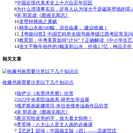
7
中国近现代美术史上十六位百年巨匠
8
为什么澄清事实后，还有人认为张大千是破坏壁画的罪人
9
宋 郭若虚《图画见闻志》
10
灵璧钟馗画之禀赋
11
精美山水画100幅，适合临摹， 建议收藏！
12
【考级问答】中国艺科所全国书画考级江西考区常见问题
13
教育部：中考美育如何“计分”？正确解读《中小学生艺
14
张大千晚年创作的1幅泼彩山水，价值2.7亿，神品天价！
相关文章
收藏书画需要注意以下几个知识点
1
陆俨少《名贤诗意册》欣赏
2
2022中央美院油画系·研究生毕业展
3
俄罗斯画家娜塔莎·米拉舍维奇油画作品欣赏
4
宋 郭若虚《图画见闻志》
5
蔡京写给皇帝的字，放大看太惊艳！
6
李苦禅：八大山人是文人画的必修课
7
【艺评】邵琦：中国画文脉（四）——宗谢范式