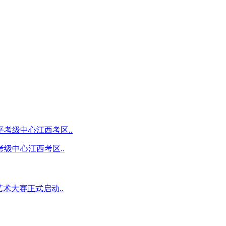
级中心江西考区..
术大赛正式启动..