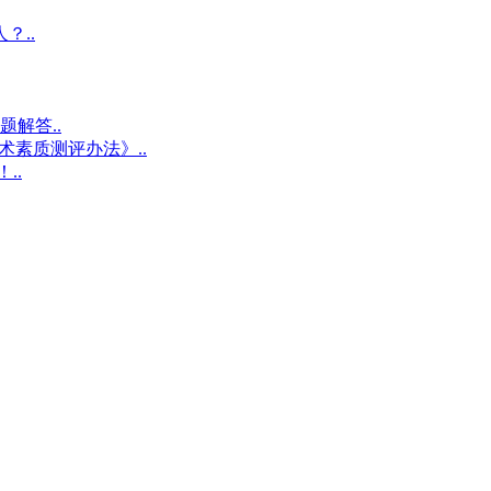
？..
解答..
术素质测评办法》..
..