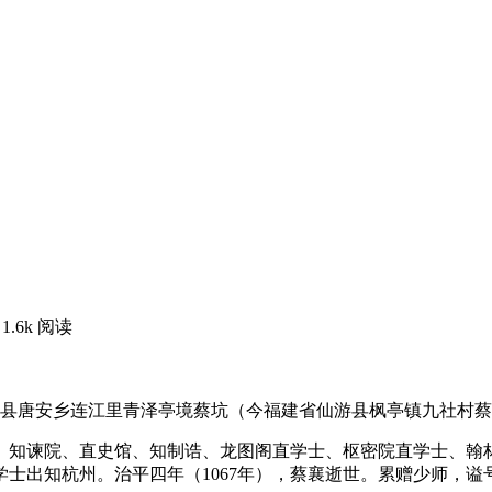
1.6k 阅读
兴化军仙游县唐安乡连江里青泽亭境蔡坑（今福建省仙游县枫亭镇九社
勘、知谏院、直史馆、知制诰、龙图阁直学士、枢密院直学士、
士出知杭州。治平四年（1067年），蔡襄逝世。累赠少师，谥号