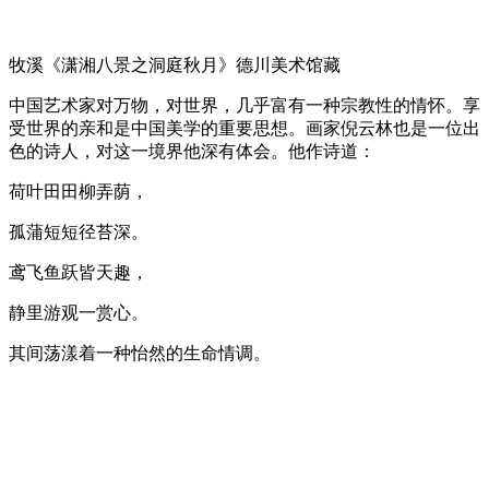
牧溪《潇湘八景之洞庭秋月》德川美术馆藏
中国艺术家对万物，对世界，几乎富有一种宗教性的情怀。享
受世界的亲和是中国美学的重要思想。画家倪云林也是一位出
色的诗人，对这一境界他深有体会。他作诗道：
荷叶田田柳弄荫，
孤蒲短短径苔深。
鸢飞鱼跃皆天趣，
静里游观一赏心。
其间荡漾着一种怡然的生命情调。