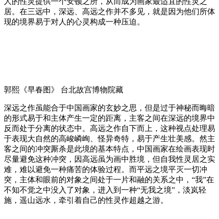
人的性灵提供一个安顿之所，从而成为画家最适宜的性灵之
居。在三远中，深远、高远之作并不多见，就是因为他们所体
现的境界易于对人的心灵构成一种压迫。
郭熙《早春图》 台北故宫博物院藏
深远之作虽能合于中国画家的玄妙之思，但是过于神秘而晦暗
的形式易于和主体产生一定的距离，主客之间在深远的境界中
反而处于分离的状态中。高远之作自下而上，这种视点处理易
于表现大自然的高峻嶙峋、怪异奇特，易于产生壮美感。然主
客之间的冲突厮杀是此境的基本特点，中国画家在绘画表现时
尽量避免这种冲突，因高远虽为画中胜境，但自我性灵居之实
难，难以避免一种痛苦的体验过程。而平远之境平灭一切冲
突，主体和眼前的对象之间处于一片和融的关系之中，“我”在
不知不觉之中没入了对象，进入到一种“无我之境”，淡岚轻
施，遥山远水，牵引着自己的性灵作超越之游。