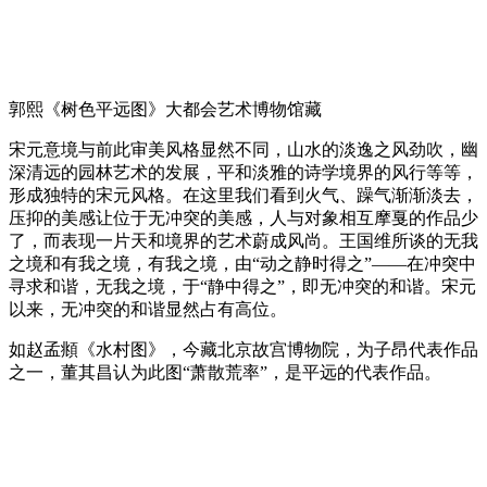
郭熙《树色平远图》大都会艺术博物馆藏
宋元意境与前此审美风格显然不同，山水的淡逸之风劲吹，幽
深清远的园林艺术的发展，平和淡雅的诗学境界的风行等等，
形成独特的宋元风格。在这里我们看到火气、躁气渐渐淡去，
压抑的美感让位于无冲突的美感，人与对象相互摩戛的作品少
了，而表现一片天和境界的艺术蔚成风尚。王国维所谈的无我
之境和有我之境，有我之境，由“动之静时得之”——在冲突中
寻求和谐，无我之境，于“静中得之”，即无冲突的和谐。宋元
以来，无冲突的和谐显然占有高位。
如赵孟頫《水村图》，今藏北京故宫博物院，为子昂代表作品
之一，董其昌认为此图“萧散荒率”，是平远的代表作品。