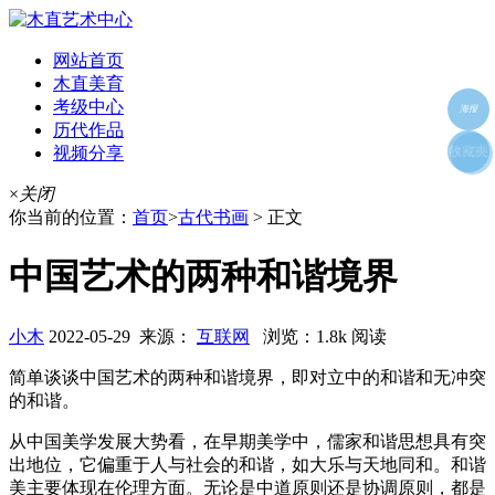
网站首页
木直美育
考级中心
海报
历代作品
视频分享
朋友圈
收藏夹
好友
×
关闭
你当前的位置：
首页
>
古代书画
> 正文
中国艺术的两种和谐境界
小木
2022-05-29 来源：
互联网
浏览：1.8k 阅读
简单谈谈中国艺术的两种和谐境界，即对立中的和谐和无冲突
的和谐。
从中国美学发展大势看，在早期美学中，儒家和谐思想具有突
出地位，它偏重于人与社会的和谐，如大乐与天地同和。和谐
美主要体现在伦理方面。无论是中道原则还是协调原则，都是