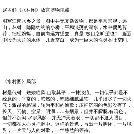
赵孟頫《水村图》故宫博物院藏
图写江南水乡之景，图中并无复杂景物，都是平常景观，远
山，丛树，隐隐约约的小桥，平和淡荡的湖水，水中偶见苔
荇，细径婉蜓，自前向远方望去，真是“极目之旷望也”，画面
中段为大片的水体，几近空白，成为一巨大的性灵吞吐空间。
《水村图》局部
树是低树，矮矮临风;山取其平，一抹淡痕。一切似乎都是不
经意的，平常的，悠然的，笔致细腻温软，几乎淡尽了一切火
气：激越的格调，转为平和的渔歌：压抑沉闷的色彩没有了，
长天、云物、空景、明湖……有烟景，但并不朦胧;有暗色，
但并不沉闷;水乡风起，并无冲天激浪，一切都不遮人眼目，
一切都在人心灵把握中。这样的景色，写出一片胸怀，一片境
界，一片天与人的对歌，一丝悠然的等待。