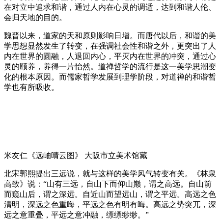
在对立中追求和谐，通过人内在心灵的调适，达到和谐人伦、
会归天地的目的。
魏晋以来，道家的天和原则影响日增。而唐代以后，和谐的美
学思想显然发生了转变，在强调社会性和谐之外，更突出了人
内在世界的圆融，人退回内心，平灭内在世界的冲突，通过心
灵的颐养，养得一片怡然。道禅哲学的流行是这一美学思潮变
化的根本原因。而儒家哲学发展到理学阶段，对道禅的和谐哲
学也有所吸收。
米友仁《远岫晴云图》 大阪市立美术馆藏
北宋郭熙提出三远说，就与这样的美学风气转变有关。《林泉
高致》说：“山有三远，自山下而仰山巅，谓之高远。自山前
而窥山后，谓之深远。自近山而望远山，谓之平远。高远之色
清明，深远之色重晦，平远之色有明有晦。高远之势突兀，深
远之意重叠，平远之意冲融，缥缥缈缈。”