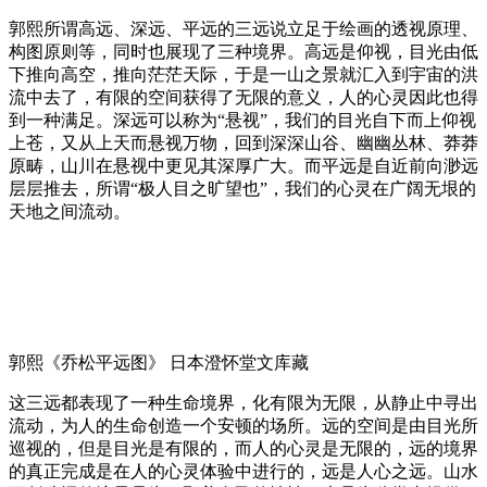
郭熙所谓高远、深远、平远的三远说立足于绘画的透视原理、
构图原则等，同时也展现了三种境界。高远是仰视，目光由低
下推向高空，推向茫茫天际，于是一山之景就汇入到宇宙的洪
流中去了，有限的空间获得了无限的意义，人的心灵因此也得
到一种满足。深远可以称为“悬视”，我们的目光自下而上仰视
上苍，又从上天而悬视万物，回到深深山谷、幽幽丛林、莽莽
原畴，山川在悬视中更见其深厚广大。而平远是自近前向渺远
层层推去，所谓“极人目之旷望也”，我们的心灵在广阔无垠的
天地之间流动。
郭熙《乔松平远图》 日本澄怀堂文库藏
这三远都表现了一种生命境界，化有限为无限，从静止中寻出
流动，为人的生命创造一个安顿的场所。远的空间是由目光所
巡视的，但是目光是有限的，而人的心灵是无限的，远的境界
的真正完成是在人的心灵体验中进行的，远是人心之远。山水