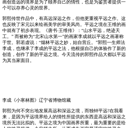
画创造远的境界是为了颐养自己的情性，也是为鉴赏者提供一
个可以存养心灵的世界。
郭熙传世作品中，有高远深远之作，但他更重视平远之作。这
也反映了宋元以来绘画美学的审美风尚。平远之境在王维的画
中就有了初步表现。《唐书·王维传》：“山水平远，绝迹天
工。” 而被称为“北宋山水第一”的画家李成就以平远之画著称
于世。郭若虚说：“烟林平远之妙，始自营丘。”郭熙一生师法
李成，也继承了李成的平远之法，他根据自己的体验作了新的
创造，创作了新的平远之境。今天流传的郭熙作品大都以平远
为其当家面目。
李成《小寒林图》辽宁省博物馆藏
郭熙为何不突出地发展高远和深远之境，而独钟平远?在我看
来，是因为平远境界给人的情性所提供的东西是高远和深远之
境所无法比拟的。平远之境为中国画界所重，最为重要的是给