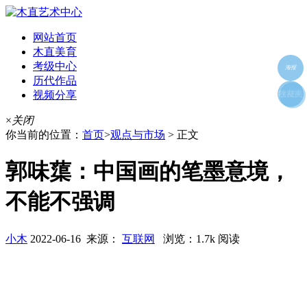
网站首页
木直美育
考级中心
海报
历代作品
视频分享
朋友圈
收藏夹
好友
×
关闭
你当前的位置：
首页
>
观点与市场
> 正文
郭味蕖：中国画的笔墨意境，
不能不强调
小木
2022-06-16 来源：
互联网
浏览：1.7k 阅读