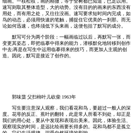
细画。一枝松枝，画的精微，等于全树都已知道，已足以用。
速写则取其整体造型，大的动势。没有目的的画来的东西没有
用处，而有用之处，又往往没画。速写要求短时间内完成，如
鸟的动态，必须用快速的笔触，捕捉住它优美的一刹那。而无
论如何迅速，也终须低下头来画，这便包括了默写的成分。
默写可分为两个阶段：一幅画临过以后，再默写一张，而
变更其姿态，即把临摹中得来的能力，潜移默化地转移到创作
中去;再是在写生中运用临摹得来的技巧，而更加人主观的创
造。因此，默写是接近了创作的。
郭味蕖 父扫柿叶儿砍柴 1963年
写生要注意深人观察，我们看花和鸟，要超过一般人的深
度。花萼的反正、蕉叶的翻转，此是常人所看不到处，却正是
我们的用心处，要从中发现和表现出美来。因此，体验生活、
观察现实的时间，是远比绘画要长得多的。花和鸟都不是孤立
的，它们生活规律，深受自然环境的影响。