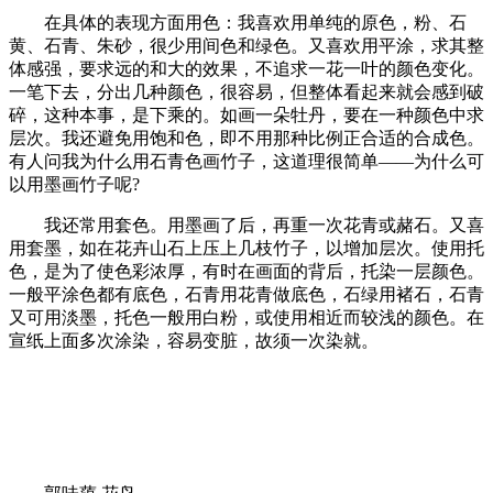
在具体的表现方面用色：我喜欢用单纯的原色，粉、石
黄、石青、朱砂，很少用间色和绿色。又喜欢用平涂，求其整
体感强，要求远的和大的效果，不追求一花一叶的颜色变化。
一笔下去，分出几种颜色，很容易，但整体看起来就会感到破
碎，这种本事，是下乘的。如画一朵牡丹，要在一种颜色中求
层次。我还避免用饱和色，即不用那种比例正合适的合成色。
有人问我为什么用石青色画竹子，这道理很简单——为什么可
以用墨画竹子呢?
我还常用套色。用墨画了后，再重一次花青或赭石。又喜
用套墨，如在花卉山石上压上几枝竹子，以增加层次。使用托
色，是为了使色彩浓厚，有时在画面的背后，托染一层颜色。
一般平涂色都有底色，石青用花青做底色，石绿用褚石，石青
又可用淡墨，托色一般用白粉，或使用相近而较浅的颜色。在
宣纸上面多次涂染，容易变脏，故须一次染就。