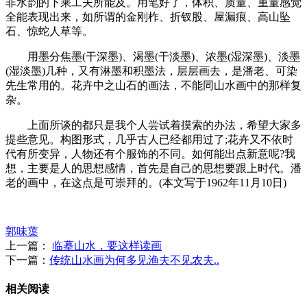
非水韵的下乘工夫所能及。用笔好了，体积、质量、重量感觉
全能表现出来，如所谓的金刚柞、折钗股、屋漏痕、高山坠
石、惊蛇人草等。
用墨分焦墨(干深墨)、渴墨(干淡墨)、浓墨(湿深墨)、淡墨
(湿淡墨)几种，又有淋墨和积墨法，层层画去，是潘老、可染
先生常用的。花卉中之山石的画法，不能同山水画中的那样复
杂。
上面所谈的都只是我个人尝试着摸索的办法，希望大家多
提些意见。构图形式，几乎古人已经都用过了;花卉又不依时
代有所变异，人物还有个服饰的不同。如何能出点新意呢?我
想，主要是人的思想感情，首先是自己的思想要跟上时代。潘
老的画中，在这点是可崇拜的。(本文写于1962年11月10日)
郭味蕖
上一篇：
临摹山水，要这样读画
下一篇：
传统山水画为何多见渔夫不见农夫..
相关阅读