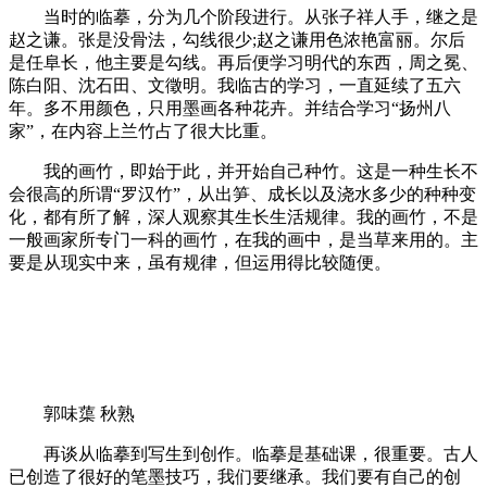
当时的临摹，分为几个阶段进行。从张子祥人手，继之是
赵之谦。张是没骨法，勾线很少;赵之谦用色浓艳富丽。尔后
是任阜长，他主要是勾线。再后便学习明代的东西，周之冕、
陈白阳、沈石田、文徵明。我临古的学习，一直延续了五六
年。多不用颜色，只用墨画各种花卉。并结合学习“扬州八
家”，在内容上兰竹占了很大比重。
我的画竹，即始于此，并开始自己种竹。这是一种生长不
会很高的所谓“罗汉竹”，从出笋、成长以及浇水多少的种种变
化，都有所了解，深人观察其生长生活规律。我的画竹，不是
一般画家所专门一科的画竹，在我的画中，是当草来用的。主
要是从现实中来，虽有规律，但运用得比较随便。
郭味蕖 秋熟
再谈从临摹到写生到创作。临摹是基础课，很重要。古人
已创造了很好的笔墨技巧，我们要继承。我们要有自己的创