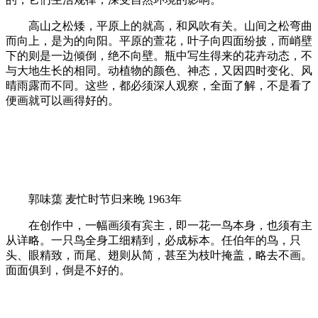
高山之松矮，平原上的就高，和风吹有关。山间之松弯曲
而向上，是为的向阳。平原的萱花，叶子向四面纷披，而峭壁
下的则是一边倾倒，绝不向壁。瓶中写生得来的花卉动态，不
与大地生长的相同。动植物的颜色、神态，又因四时变化、风
晴雨露而不同。这些，都必须深人观察，全面了解，不是看了
便画就可以画得好的。
郭味蕖 麦忙时节归来晚 1963年
在创作中，一幅画须有宾主，即一花一鸟本身，也须有主
从详略。一只鸟全身工细精到，必成标本。任伯年的鸟，只
头、眼精致，而尾、翅则从简，甚至为枝叶掩盖，略去不画。
面面俱到，倒是不好的。