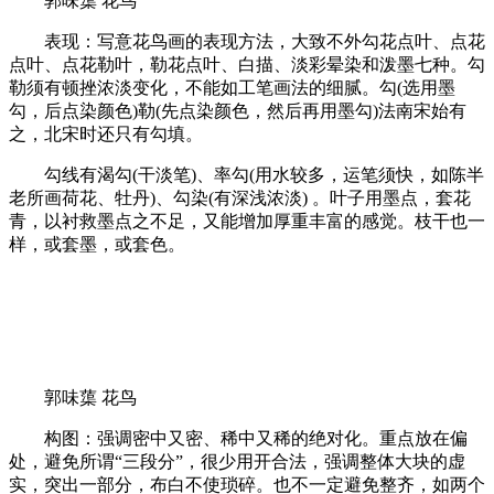
郭味蕖 花鸟
表现：写意花鸟画的表现方法，大致不外勾花点叶、点花
点叶、点花勒叶，勒花点叶、白描、淡彩晕染和泼墨七种。勾
勒须有顿挫浓淡变化，不能如工笔画法的细腻。勾(选用墨
勾，后点染颜色)勒(先点染颜色，然后再用墨勾)法南宋始有
之，北宋时还只有勾填。
勾线有渴勾(干淡笔)、率勾(用水较多，运笔须快，如陈半
老所画荷花、牡丹)、勾染(有深浅浓淡) 。叶子用墨点，套花
青，以衬救墨点之不足，又能增加厚重丰富的感觉。枝干也一
样，或套墨，或套色。
郭味蕖 花鸟
构图：强调密中又密、稀中又稀的绝对化。重点放在偏
处，避免所谓“三段分”，很少用开合法，强调整体大块的虚
实，突出一部分，布白不使琐碎。也不一定避免整齐，如两个