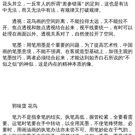
花头并立，一反常人的所谓“差参错落” 的定则，这也是有法
中无法，而又无法中有法，有规律又打破规律。
透视：花鸟画的空间距离，不能拉得太远，又不能拉不
开。焦点透视和散点透视结合起来，视平线要统一，有时可以
处理在画面以外。透视关系对了，自然便拉开了空间。
笔墨：用笔用墨是个重要的问题，为了提高艺术性，中国
画的笔墨意境，不能不强调。在客观造型基础上，加强主观的
笔墨技巧，两者必须结合起来，才能达到如齐白石所说的“不
似之似”的神似，这是内在的精神本质的像。
郭味蕖 花鸟
笔力不是指拿笔的结实。执笔高低，握管松紧，全要看需
要。运笔时笔要在手中转动，以全用其墨，不使笔锋劈散。必
要时，用画油画的执笔办法亦未尝不可。用笔妙处在于气韵，