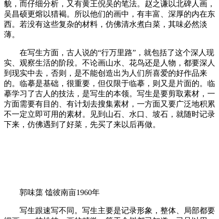
貌，而仔细分析，又有黄王倪吴的笔法。赵之谦以北碑人画，
吴昌硕更熔以猎褐。所以他们的画中，有丰富、深厚的内在东
西。若没有这些复杂的材料，仿佛清水煮白菜，其味必然淡
薄。
在写生方面，古人说的“行万里路”，就包括了这个深人现
实、观察生活的阶段。不论画山水、花鸟还是人物，都要深人
到现实中去，否则，是不能创造出为人们所喜爱的好作品来
的。临摹是基础，很重要，但仅限于临摹，则又是片面的。临
摹学习了古人的技法，是写生的本领。写生是要剪取素材，一
方面需要有目的、有计划去搜集素材，一方面又要广泛地积累
不一定立即可用的素材。见到山石、水口、坡石，就随时记录
下来，仿佛遇到了好菜，先买了来以后再做。
郭味蕖 馌彼南亩1960年
写生跟速写不同。写生主要是记录形象，整体、局部都要