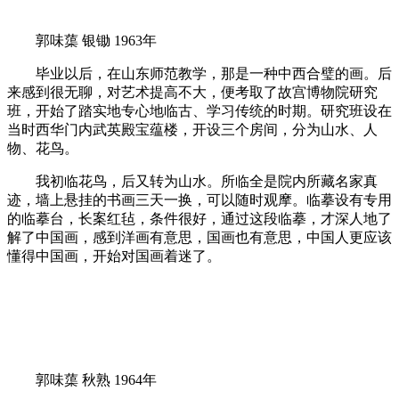
郭味蕖 银锄 1963年
毕业以后，在山东师范教学，那是一种中西合璧的画。后
来感到很无聊，对艺术提高不大，便考取了故宫博物院研究
班，开始了踏实地专心地临古、学习传统的时期。研究班设在
当时西华门内武英殿宝蕴楼，开设三个房间，分为山水、人
物、花鸟。
我初临花鸟，后又转为山水。所临全是院内所藏名家真
迹，墙上悬挂的书画三天一换，可以随时观摩。临摹设有专用
的临摹台，长案红毡，条件很好，通过这段临摹，才深人地了
解了中国画，感到洋画有意思，国画也有意思，中国人更应该
懂得中国画，开始对国画着迷了。
郭味蕖 秋熟 1964年