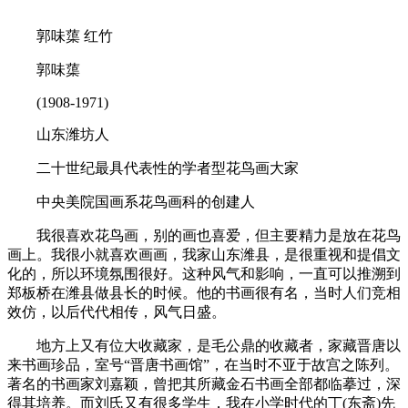
郭味蕖 红竹
郭味蕖
(1908-1971)
山东潍坊人
二十世纪最具代表性的学者型花鸟画大家
中央美院国画系花鸟画科的创建人
我很喜欢花鸟画，别的画也喜爱，但主要精力是放在花鸟
画上。我很小就喜欢画画，我家山东潍县，是很重视和提倡文
化的，所以环境氛围很好。这种风气和影响，一直可以推溯到
郑板桥在潍县做县长的时候。他的书画很有名，当时人们竞相
效仿，以后代代相传，风气日盛。
地方上又有位大收藏家，是毛公鼎的收藏者，家藏晋唐以
来书画珍品，室号“晋唐书画馆”，在当时不亚于故宫之陈列。
著名的书画家刘嘉颖，曾把其所藏金石书画全部都临摹过，深
得其培养。而刘氏又有很多学生，我在小学时代的丁(东斋)先