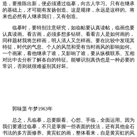
造，要推陈出新，便必须通过临摹，向古人学习。只有在继承
的基础上，才可能有发扬创造。这是规律，永远是这样的。将
来也必然有人继承我们，又有创造。
临摹时，要特别注意研究，如临帖要认真读帖，临画也要
认真读画。看古画，必须多想多钻研。看看古人是如何画的，
同样题材我将怎样画，明人清人又怎样画。要在比较中发现其
特征，时代的气息、个人的风范和受有当时画风的影响如何。
一个画家，看他继承了谁，又影响了谁，要从纵横联系、互相
对比中去分析了解各自的特征。能够识别真伪也是一种必要的
常识，否则就很难鉴别其好坏。
郭味蕖 午梦1963年
总之，凡临摹，总要眼看、心想、手临，全面运用。因为
我们要通过临摹，不只是掌握一些表面的技法，还有其他金石
书法的多方面修养。黄宾虹的画，整体看来，自是黄宾虹的风