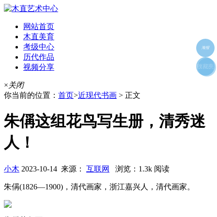
网站首页
木直美育
考级中心
海报
历代作品
视频分享
朋友圈
收藏夹
好友
×
关闭
你当前的位置：
首页
>
近现代书画
> 正文
朱偁这组花鸟写生册，清秀迷
人！
小木
2023-10-14 来源：
互联网
浏览：1.3k 阅读
朱偁(1826—1900)，清代画家，浙江嘉兴人，清代画家。