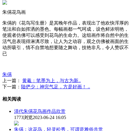
朱偁花鸟画
朱偁的《花鸟写生册》是其晚年作品，表现出了他欢快浑厚的
笔法和自如挥洒的墨色。每幅画都一气呵成，设色鲜浓明艳，
使观者仿佛可以感受到花鸟的生命力。这组画作将自然中的生
活气息表现得淋漓尽致，让人为之动容，观之仿佛被画面的生
动所吸引，情不自禁地想要随之舞动，技艳非凡，令人赞叹不
已
朱偁
上一篇：
黄羲：笔墨为上，与古为新..
下一篇：
陆俨少：神完气足，方是好画！ ..
相关阅读
清代朱偁花鸟画作品欣赏
1773浏览
2023-06-24 16:05
朱偁：这花鸟，轻灵松秀，可谓是雅俗共赏