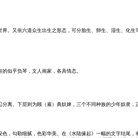
世界。又依六道众生出生之形态，可分胎生、卵生、湿生、化生
有的似乎负琴，文人画家，各具情态。
忍分离。下层则为顾（雇）典奴婢，三个不同种族的少年奴隶，
彩设色，勾勒细腻，色彩华美。在《水陆缘起》一幅的文字结尾，