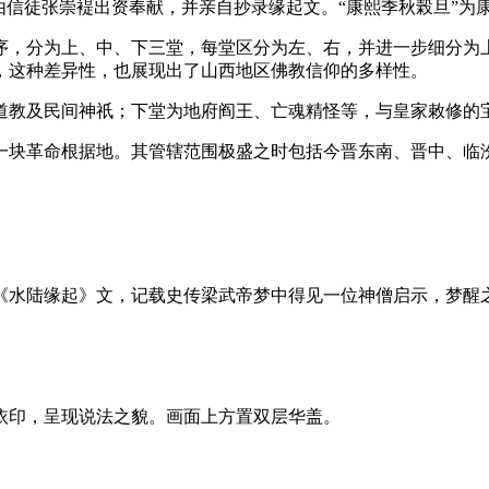
徒张崇褆出资奉献，并亲自抄录缘起文。“康熙季秋榖旦”为康熙八年
序，分为上、中、下三堂，每堂区分为左、右，并进一步细分为
，这种差异性，也展现出了山西地区佛教信仰的多样性。
道教及民间神祇；下堂为地府阎王、亡魂精怪等，与皇家敕修的
块革命根据地。其管辖范围极盛之时包括今晋东南、晋中、临汾
《水陆缘起》文，记载史传梁武帝梦中得见一位神僧启示，梦醒
依印，呈现说法之貌。画面上方置双层华盖。