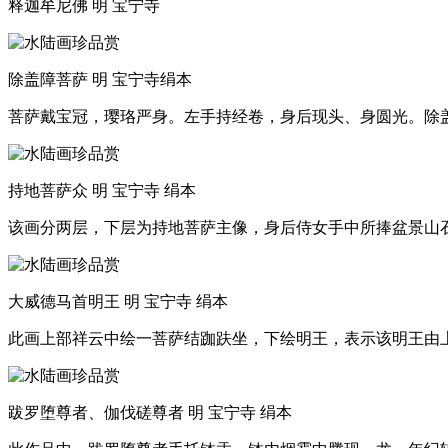
释迦牟尼佛 明 宝宁寺
除盖障菩萨 明 宝宁寺绢本
菩萨戴宝冠，璎珞严身。左手持经卷，身后现头、身圆光。除
持地菩萨众 明 宝宁寺 绢本
该画分两层，下层为持地菩萨主像，身后侍女手中所捧盆景山石
大威德马首明王 明 宝宁寺 绢本
此画上部祥云中绘一菩萨结跏趺坐，下绘明王，表示该明王由
跋罗堕尊者、伽伐磋尊者 明 宝宁寺 绢本