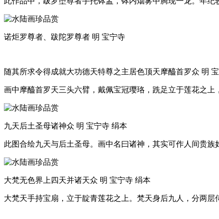
此作品中，跋罗堕尊者手托钵盂，钵内烟雾中腾现一龙。年纪
诺炬罗尊者、跋陀罗尊者 明 宝宁寺
随其所求令得成就大功德天特尊之主居色顶天摩醯首罗众 明 宝
画中摩醯首罗天三头六臂，戴佩宝冠璎珞，跣足立于莲花之上
九天后土圣母诸神众 明 宝宁寺 绢本
此图合绘九天与后土圣母。画中名曰诸神，其实可作人间贵族
大梵无色界上四天并诸天众 明 宝宁寺 绢本
大梵天手持宝扇，立于靛青莲花之上。梵天身后九人，分两层