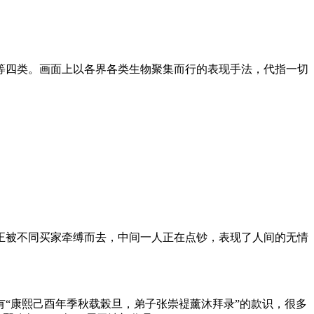
等四类。画面上以各界各类生物聚集而行的表现手法，代指一切
正被不同买家牵缚而去，中间一人正在点钞，表现了人间的无情
有“康熙己酉年季秋载榖旦，弟子张崇褆薰沐拜录”的款识，很多