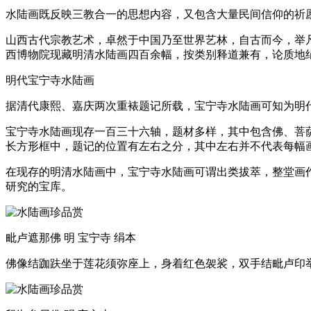
水陆画既反映三教合一的思想内容，又包含大量民间信仰的祈
山西古代宗教艺术，卓然于中国乃至世界艺林，自古而今，举
西博物院现藏明清水陆画四百余幅，按类别释道兼有，论质地
明代宝宁寺水陆画
据清代康熙、嘉庆两次重裱题记所载，宝宁寺水陆画可知为明代
宝宁寺水陆画现存一百三十六轴，题材多样，其中包含佛、菩
长方形框中，题记的位置有左右之分，其中左右并不代表每幅
在现存的明清水陆画中，宝宁寺水陆画可谓出类拔萃，整堂画
研究的宝库。
毗卢遮那佛 明 宝宁寺 绢本
佛像结跏趺坐于莲花须弥座上，身着红色袈裟，双手结毗卢印