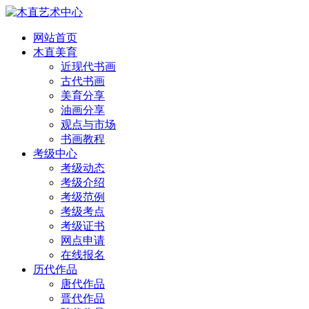
网站首页
木直美育
近现代书画
古代书画
美育分享
油画分享
观点与市场
书画教程
考级中心
考级动态
考级介绍
考级范例
考级考点
考级证书
网点申请
在线报名
历代作品
唐代作品
晋代作品