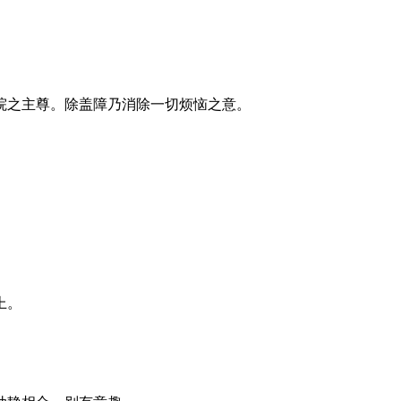
院之主尊。除盖障乃消除一切烦恼之意。
上。