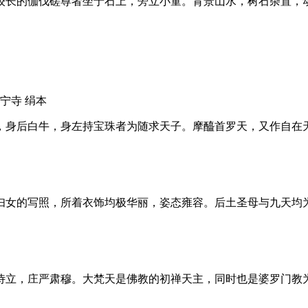
较长的伽伐磋尊者坐于石上，旁立小童。背景山水，树石杂置，
宁寺 绢本
，身后白牛，身左持宝珠者为随求天子。摩醯首罗天，又作自在
妇女的写照，所着衣饰均极华丽，姿态雍容。后土圣母与九天均
侍立，庄严肃穆。大梵天是佛教的初禅天主，同时也是婆罗门教