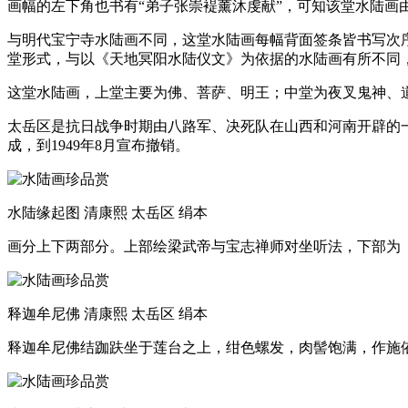
画幅的左下角也书有“弟子张崇褆薰沐虔献”，可知该堂水陆画由信
与明代宝宁寺水陆画不同，这堂水陆画每幅背面签条皆书写次
堂形式，与以《天地冥阳水陆仪文》为依据的水陆画有所不同
这堂水陆画，上堂主要为佛、菩萨、明王；中堂为夜叉鬼神、
太岳区是抗日战争时期由八路军、决死队在山西和河南开辟的一
成，到1949年8月宣布撤销。
水陆缘起图 清康熙 太岳区 绢本
画分上下两部分。上部绘梁武帝与宝志禅师对坐听法，下部为
释迦牟尼佛 清康熙 太岳区 绢本
释迦牟尼佛结跏趺坐于莲台之上，绀色螺发，肉髻饱满，作施