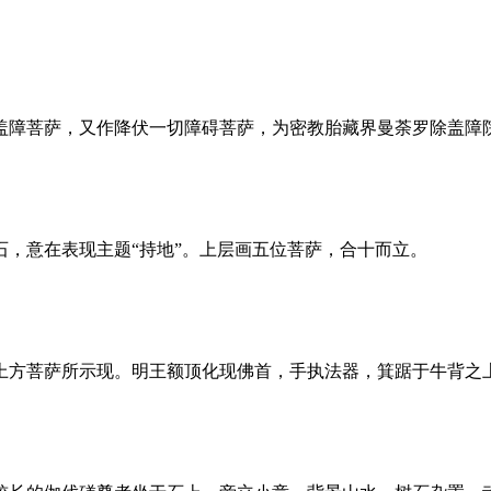
盖障菩萨，又作降伏一切障碍菩萨，为密教胎藏界曼荼罗除盖障
，意在表现主题“持地”。上层画五位菩萨，合十而立。
上方菩萨所示现。明王额顶化现佛首，手执法器，箕踞于牛背之