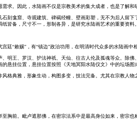
愿需求。因此，水陆画不仅是宗教美术的集大成者，也是了解和
凡石刻龛窟、寺观建筑、碑碣经幢、壁画彩塑，无不为后人留下
绢纸皆备，尺寸不一，形制各异，是研究水陆画艺术的重要资料
宫廷“敕赐”，有“镇边”政治功用，在明清时代众多的水陆画中
萨、明王、罗汉、护法神祇、天仙、往古人伦及孤魂等众。除佛
画的悬挂位置，悬挂位置按照《天地冥阳水陆仪文》中的坛场图
作风格典雅，形象生动，构图多变，技法完备。尤其在宗教人物
举至胸前。毗卢遮那佛，在密宗法系中是最高身位如来，密宗也