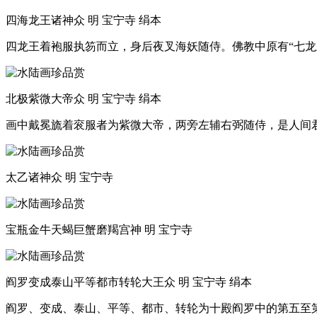
四海龙王诸神众 明 宝宁寺 绢本
四龙王着袍服执笏而立，身后夜叉海妖随侍。佛教中原有“七龙
北极紫微大帝众 明 宝宁寺 绢本
画中戴冕旒着衮服者为紫微大帝，两旁左辅右弼随侍，是人间
太乙诸神众 明 宝宁寺
宝瓶金牛天蝎巨蟹磨羯宫神 明 宝宁寺
阎罗变成泰山平等都市转轮大王众 明 宝宁寺 绢本
阎罗、变成、泰山、平等、都市、转轮为十殿阎罗中的第五至