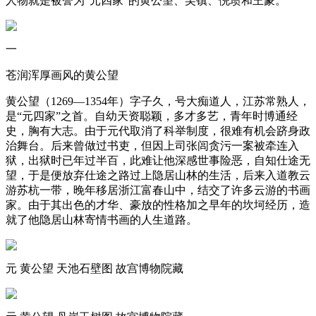
人物就是被誉为“元四家”的黄公望、吴镇、倪瓒和王蒙。
一
苍润浑厚画风的黄公望
黄公望（1269―1354年）字子久，号大痴道人，江苏常熟人，
是“元四家”之首。自幼天资聪颖，多才多艺，青年时博通经
史，胸有大志。由于元代取消了科举制度，很难有机会跻身政
治舞台。后来曾做过书吏，但因上司张闾贪污一案被牵连入
狱，出狱时已年过半百，此难让他深感世事险恶，自知仕途无
望，于是便放弃仕途之路过上隐居山林的生活，后来入道教云
游苏杭一带，晚年移居浙江富春山中，结交了许多云游的书画
家。由于其出色的才华、豪放的性格加之早年的坎坷经历，造
就了他隐居山林寄情书画的人生道路。
元 黄公望 天池石壁图 故宫博物院藏