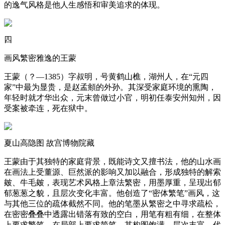
的逸气风格是他人生感悟和审美追求的体现。
四
画风繁密雅逸的王蒙
王蒙（？―1385）字叔明，号黄鹤山樵，湖州人，在“元四
家”中最为显贵，是赵孟頫的外孙。其深受家庭环境的熏陶，
年轻时就才华出众，元末曾做过小官，明初任泰安州知州，因
受案被牵连，死在狱中。
夏山高隐图 故宫博物院藏
王蒙由于其独特的家庭背景，既能诗文又擅书法，他的山水画
在画法上受董源、巨然派的影响又加以融合，形成独特的解索
皴、牛毛皴，表现艺术风格上章法繁密，用墨厚重，呈现出郁
郁葱葱之貌，且层次变化丰富。他创造了“密体繁笔”画风，这
与其他三位的疏体截然不同。他的笔墨从繁密之中寻求疏松，
在密密叠叠中透露出错落有致的空白，用笔有粗有细，在整体
上要求繁笔，在局部上要求简笔，其构图饱满，层次丰富。代