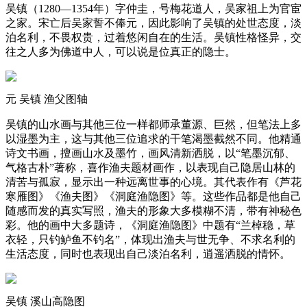
吴镇（1280―1354年）字仲圭，号梅花道人，吴家祖上为官宦
之家。宋亡后吴家誓不俸元，因此影响了吴镇的处世态度，淡
泊名利，不畏权贵，过着悠闲自在的生活。吴镇性格怪异，交
往之人多为佛道中人，可以说是位真正的隐士。
元 吴镇 渔父图轴
吴镇的山水画与其他三位一样都师承董源、巨然，但笔法上多
以湿墨为主，这与其他三位追求的干笔渴墨截然不同。他精通
诗文书画，擅画山水及墨竹，画风清新洒脱，以“笔墨沉郁、
气格古朴”著称，喜作渔夫题材画作，以表现自己隐居山林的
清苦与孤寂，显示出一种远离世事的心境。其代表作有《芦花
寒雁图》《渔夫图》《洞庭渔隐图》等。这些作品都是他自己
随感而发的真实写照，渔夫的形象大多模糊不清，带有神秘色
彩。他的画中大多题诗，《洞庭渔隐图》中题有“兰棹稳，草
衣轻，只钓鲈鱼不钓名”，体现出渔夫与世无争、不求名利的
生活态度，同时也表现出自己淡泊名利，逍遥洒脱的情怀。
吴镇 溪山高隐图