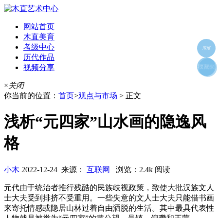
网站首页
木直美育
考级中心
海报
历代作品
视频分享
朋友圈
收藏夹
好友
×
关闭
你当前的位置：
首页
>
观点与市场
> 正文
浅析“元四家”山水画的隐逸风
格
小木
2022-12-24 来源：
互联网
浏览：2.4k 阅读
元代由于统治者推行残酷的民族歧视政策，致使大批汉族文人
士大夫受到排挤不受重用。一些失意的文人士大夫只能借书画
来寄托情感或隐居山林过着自由洒脱的生活。其中最具代表性