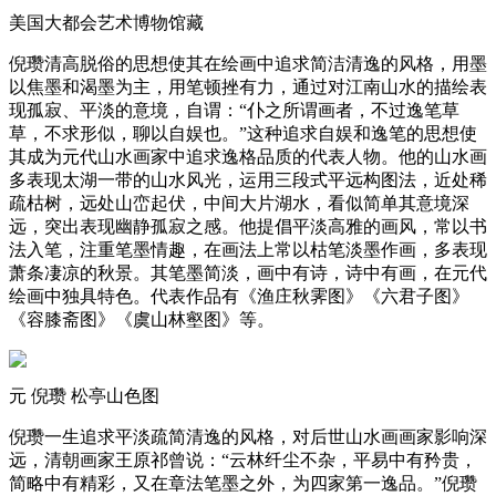
美国大都会艺术博物馆藏
倪瓒清高脱俗的思想使其在绘画中追求简洁清逸的风格，用墨
以焦墨和渴墨为主，用笔顿挫有力，通过对江南山水的描绘表
现孤寂、平淡的意境，自谓：“仆之所谓画者，不过逸笔草
草，不求形似，聊以自娱也。”这种追求自娱和逸笔的思想使
其成为元代山水画家中追求逸格品质的代表人物。他的山水画
多表现太湖一带的山水风光，运用三段式平远构图法，近处稀
疏枯树，远处山峦起伏，中间大片湖水，看似简单其意境深
远，突出表现幽静孤寂之感。他提倡平淡高雅的画风，常以书
法入笔，注重笔墨情趣，在画法上常以枯笔淡墨作画，多表现
萧条凄凉的秋景。其笔墨简淡，画中有诗，诗中有画，在元代
绘画中独具特色。代表作品有《渔庄秋霁图》《六君子图》
《容膝斋图》《虞山林壑图》等。
元 倪瓒 松亭山色图
倪瓒一生追求平淡疏简清逸的风格，对后世山水画画家影响深
远，清朝画家王原祁曾说：“云林纤尘不杂，平易中有矜贵，
简略中有精彩，又在章法笔墨之外，为四家第一逸品。”倪瓒