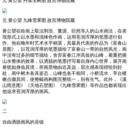
元 黄公望 丹崖玉树图 故宫博物院藏
元 黄公望 九峰雪霁图 故宫博物院藏
黄公望在绘画上取法荆浩、董源、巨然等人的山水画法，在表
现形式上以水墨和浅绛色作画，运用苍润浑厚的笔墨进行创
作。他在晚年时艺术水平精湛，其最具代表的作品为《富春山
居图》，以苍润浑厚的笔墨描绘了富春山一带的自然风光，画
中没有过多的细节描绘，舍弃富春江岸高耸的山峰，着重把握
山水整体的效果，以洒脱的笔墨抒写着自身内心世界，展开画
卷犹如身临其境，所画景物由近及远，层次感表现得恰到好
处，画中树木各具姿态，山峰也各不相同，小桥流水，亭台楼
榭点缀其间，使整幅画构图完整统一，别有生气。此外，《溪
山雨意图》《天地石壁图》《九峰雪霁图》等作品也都表现出
他追求苍润浑厚的画风。
二
自由洒脱画风的吴镇