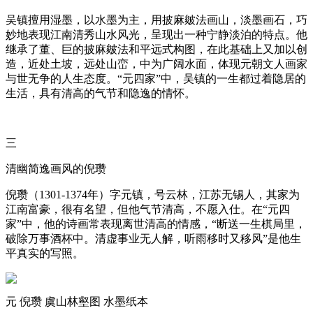
吴镇擅用湿墨，以水墨为主，用披麻皴法画山，淡墨画石，巧
妙地表现江南清秀山水风光，呈现出一种宁静淡泊的特点。他
继承了董、巨的披麻皴法和平远式构图，在此基础上又加以创
造，近处土坡，远处山峦，中为广阔水面，体现元朝文人画家
与世无争的人生态度。“元四家”中，吴镇的一生都过着隐居的
生活，具有清高的气节和隐逸的情怀。
三
清幽简逸画风的倪瓒
倪瓒（1301-1374年）字元镇，号云林，江苏无锡人，其家为
江南富豪，很有名望，但他气节清高，不愿入仕。在“元四
家”中，他的诗画常表现离世清高的情感，“断送一生棋局里，
破除万事酒杯中。清虚事业无人解，听雨移时又移风”是他生
平真实的写照。
元 倪瓒 虞山林壑图 水墨纸本