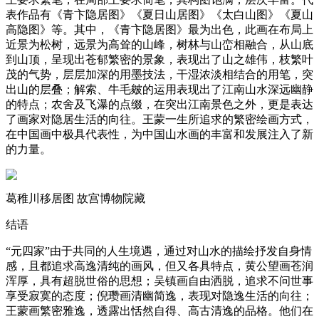
表作品有《青卞隐居图》《夏日山居图》《太白山图》《夏山
高隐图》等。其中，《青卞隐居图》最为出色，此画在布局上
近景为松树，远景为高耸的山峰，树林与山峦相融合，从山底
到山顶，呈现出苍郁繁密的景象，表现出了山之雄伟，枝繁叶
茂的气势，层层加深的用墨技法，干湿浓淡相结合的用笔，突
出山的层叠；解索、牛毛皴的运用表现出了江南山水深远幽静
的特点；农舍及飞瀑的点缀，在突出江南景色之外，更是表达
了画家对隐居生活的向往。王蒙一生所追求的繁密绘画方式，
在中国画中极具代表性，为中国山水画的丰富和发展注入了新
的力量。
葛稚川移居图 故宫博物院藏
结语
“元四家”由于共同的人生境遇，通过对山水的描绘抒发自身情
感，且都追求高逸清纯的画风，但又各具特点，黄公望画苍润
浑厚，具有超脱世俗的思想；吴镇画自由洒脱，追求不问世事
享受寂寞的态度；倪瓒画清幽简逸，表现对隐逸生活的向往；
王蒙画繁密雅逸，透露出恬然自得、高古清逸的品格。他们在